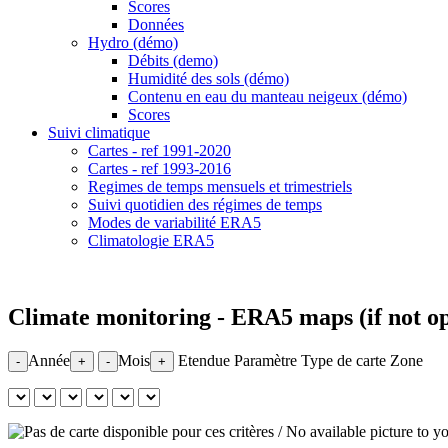
Scores
Données
Hydro (démo)
Débits (demo)
Humidité des sols (démo)
Contenu en eau du manteau neigeux (démo)
Scores
Suivi climatique
Cartes - ref 1991-2020
Cartes - ref 1993-2016
Regimes de temps mensuels et trimestriels
Suivi quotidien des régimes de temps
Modes de variabilité ERA5
Climatologie ERA5
Climate monitoring - ERA5 maps (if not
Année
Mois
Etendue
Paramètre
Type de carte
Zone
-
+
-
+