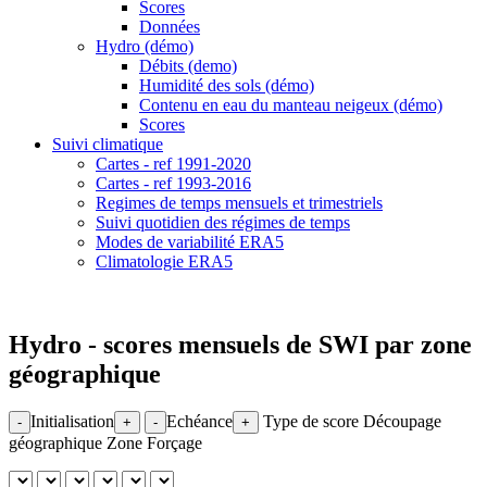
Scores
Données
Hydro (démo)
Débits (demo)
Humidité des sols (démo)
Contenu en eau du manteau neigeux (démo)
Scores
Suivi climatique
Cartes - ref 1991-2020
Cartes - ref 1993-2016
Regimes de temps mensuels et trimestriels
Suivi quotidien des régimes de temps
Modes de variabilité ERA5
Climatologie ERA5
Hydro - scores mensuels de SWI par zone
géographique
Initialisation
Echéance
Type de score
Découpage
-
+
-
+
géographique
Zone
Forçage